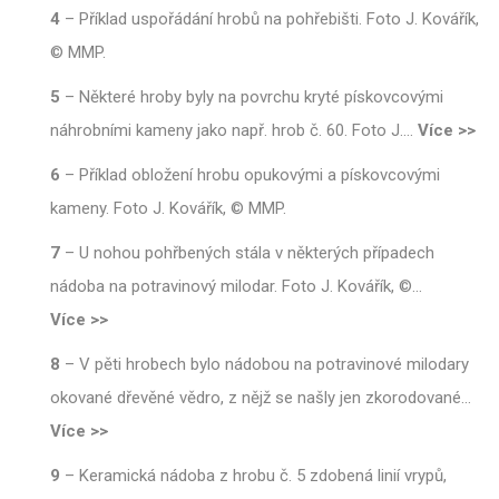
4
–
Příklad uspořádání hrobů na pohřebišti. Foto J. Kovářík,
© MMP.
5
–
Některé hroby byly na povrchu kryté pískovcovými
náhrobními kameny jako např. hrob č. 60. Foto J.
…
Více >>
6
–
Příklad obložení hrobu opukovými a pískovcovými
kameny. Foto J. Kovářík, © MMP.
7
–
U nohou pohřbených stála v některých případech
nádoba na potravinový milodar. Foto J. Kovářík, ©
…
Více >>
8
–
V pěti hrobech bylo nádobou na potravinové milodary
okované dřevěné vědro, z nějž se našly jen zkorodované
…
Více >>
9
–
Keramická nádoba z hrobu č. 5 zdobená linií vrypů,