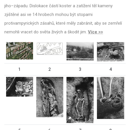
jiho–západu. Dislokace částí koster a zatížení těl kameny
zjištěné asi ve 14 hrobech mohou být stopami
protivampyrických zásahů, které měly zabránit, aby se zemřelí
nemohli vracet do světa živých a škodit jim.
Více >>
1
2
3
4