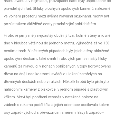
hranu svahu a v nejmladší, jihozápadní části byly uspořádané do
pravidelných řad. Shluky plochých opukových kamenů, nalezené
ve volném prostoru mezi dvěma hlavními skupinami, mohly být
pozůstatkem dlážděné cesty procházející pohřebištěm.
Hrobové jámy měly nejčastěji obdélný tvar, kolmé stěny a rovné
dno v hloubce většinou do jednoho metru, výjimečně až ve 150
centimetrech. V některých případech byly jejich stěny obložené
opukovými deskami, také uvnitř hrobových jam se našly hluky
kamenů za hlavou či v nohách pohřbených. Stopy borovicového
dřeva na dně i nad kostrami svědčí o uložení zemřelých na
dřevěných deskách nebo v rakvích. Několik hrobů bylo překryto
náhrobními kameny z pískovce, v jednom případě s plastickým
křížem. Mrtví byli pohřbeni vesměs v natažené poloze na
zádech s rukama podél těla a jejich orientace oscilovala kolem
osy západ–východ s převažujícím směrem hlavy k západo–