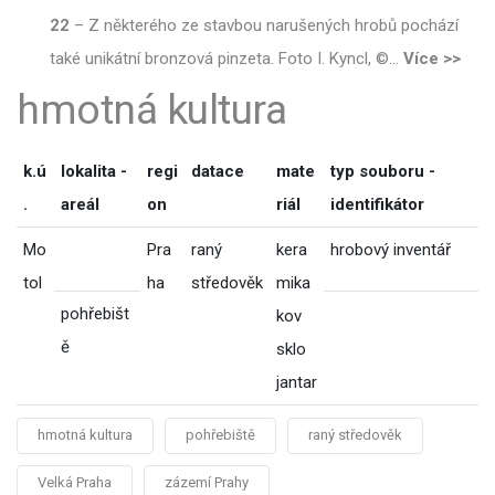
22
–
Z některého ze stavbou narušených hrobů pochází
také unikátní bronzová pinzeta. Foto I. Kyncl, ©
…
Více >>
hmotná kultura
k.ú
lokalita -
regi
datace
mate
typ souboru -
.
areál
on
riál
identifikátor
Mo
Pra
raný
kera
hrobový inventář
tol
ha
středověk
mika
pohřebišt
kov
ě
sklo
jantar
hmotná kultura
pohřebiště
raný středověk
Velká Praha
zázemí Prahy