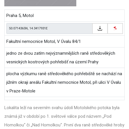
Praha 5, Motol
Fakultní nemocnice Motol, V Úvalu 84/1
jedno ze dvou zatím nejvýznamnějších raně středověkých
vesnických kostrových pohřebišť na území Prahy
plocha výzkumu raně středověkého pohřebiště se nachází na
jižním okraji areálu Fakultní nemocnice Motol, při ulici V Úvalu
v Praze-Motole
Lokalita leží na severním svahu údolí Motolského potoka byla
známá již v období po 1. světové válce pod názvem „Pod
Homolkou“ či „Nad Homolkou“. První dva raně středověké hroby