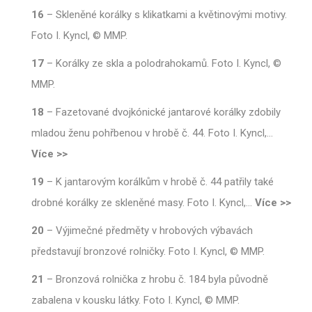
16
–
Skleněné korálky s klikatkami a květinovými motivy.
Foto I. Kyncl, © MMP.
17
–
Korálky ze skla a polodrahokamů. Foto I. Kyncl, ©
MMP.
18
–
Fazetované dvojkónické jantarové korálky zdobily
mladou ženu pohřbenou v hrobě č. 44. Foto I. Kyncl,
…
Více >>
19
–
K jantarovým korálkům v hrobě č. 44 patřily také
drobné korálky ze skleněné masy. Foto I. Kyncl,
…
Více >>
20
–
Výjimečné předměty v hrobových výbavách
představují bronzové rolničky. Foto I. Kyncl, © MMP.
21
–
Bronzová rolnička z hrobu č. 184 byla původně
zabalena v kousku látky. Foto I. Kyncl, © MMP.