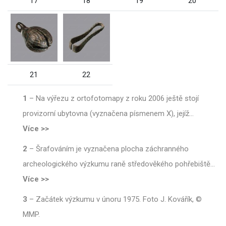
17
18
19
20
21
22
1
–
Na výřezu z ortofotomapy z roku 2006 ještě stojí
provizorní ubytovna (vyznačena písmenem X), jejíž
…
Více >>
2
–
Šrafováním je vyznačena plocha záchranného
archeologického výzkumu raně středověkého pohřebiště
…
Více >>
3
–
Začátek výzkumu v únoru 1975. Foto J. Kovářík, ©
MMP.