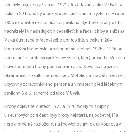
zde byly objeveny již v roce 1921 při výstavbě v ulici V Úvalu a
dalších 29 hrobů bylo odkryto při záchranném výzkumu v roce
1935 na stavbě nemocničních pavilonů. Ojedinělé hroby se tu
nacházely i v následujících desetiletích a řada jich byla zničena.
Velká část raně středověkého pohřebiště, s celkem 204
kostrovými hroby, byla prozkoumána v letech 1975 a 1976 při
záchranném archeologickém výzkumu, který provedlo Muzeum
hlavního města Prahy pod vedením Jana Kováříka na jižním
okraji areálu Fakultní nemocnice v Motole, při stavbě provizorní
ubytovny zdravotnického personálu v místech před léčebnými
pavilony S a U, severně od ulice V Úvalu.
Hroby objevené v letech 1975 a 1976 tvořily tři skupiny:
v severovýchodní části byly hroby nejstarší, nejpočetnější a
nerovnoměrně rozložené, na jihovýchodním okraji kopírovaly