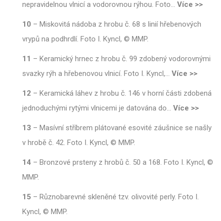
nepravidelnou vlnicí a vodorovnou rýhou. Foto
…
Více >>
10
–
Miskovitá nádoba z hrobu č. 68 s linií hřebenových
vrypů na podhrdlí. Foto I. Kyncl, © MMP.
11
–
Keramický hrnec z hrobu č. 99 zdobený vodorovnými
svazky rýh a hřebenovou vlnicí. Foto I. Kyncl,
…
Více >>
12
–
Keramická láhev z hrobu č. 146 v horní části zdobená
jednoduchými rytými vlnicemi je datována do
…
Více >>
13
–
Masívní stříbrem plátované esovité záušnice se našly
v hrobě č. 42. Foto I. Kyncl, © MMP.
14
–
Bronzové prsteny z hrobů č. 50 a 168. Foto I. Kyncl, ©
MMP.
15
–
Různobarevné skleněné tzv. olivovité perly. Foto I.
Kyncl, © MMP.