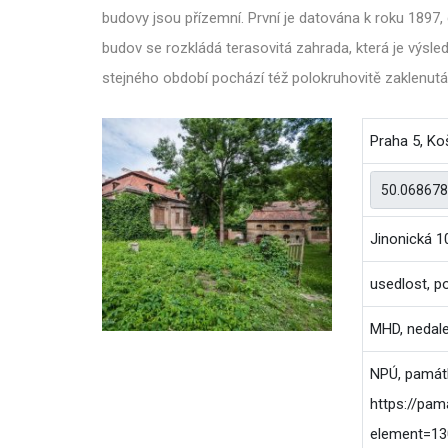
budovy jsou přízemní. První je datována k roku 1897, 
budov se rozkládá terasovitá zahrada, která je výsle
stejného období pochází též polokruhovitě zaklenutá 
Praha 5, Ko
Jinonická 1
usedlost, po
MHD, nedale
NPÚ, památk
https://pam
element=13