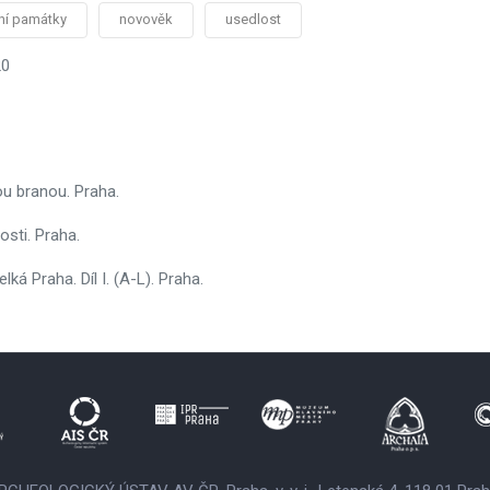
rní památky
novověk
usedlost
20
u branou. Praha.
osti. Praha.
ká Praha. Díl I. (A-L). Praha.