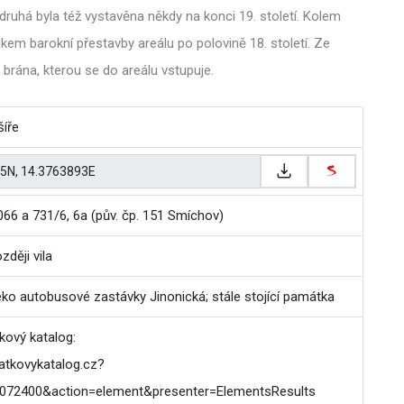
druhá byla též vystavěna někdy na konci 19. století. Kolem
dkem barokní přestavby areálu po polovině 18. století. Ze
brána, kterou se do areálu vstupuje.
šíře
066 a 731/6, 6a (pův. čp. 151 Smíchov)
zději vila
ko autobusové zastávky Jinonická; stále stojící památka
ový katalog:
atkovykatalog.cz?
072400&action=element&presenter=ElementsResults