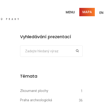
MAPA
MENU
EN
Vyhledávání prezentací
Témata
Zkoumané plochy
1
Praha archeologická
36