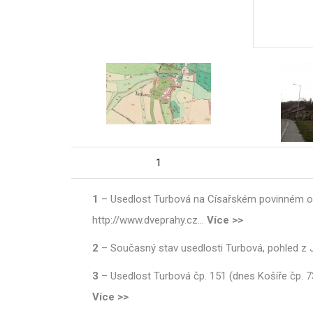
1
1
–
Usedlost Turbová na Císařském povinném oti
http://www.dveprahy.cz
…
Více >>
2
–
Současný stav usedlosti Turbová, pohled z J
3
–
Usedlost Turbová čp. 151 (dnes Košíře čp. 7
Více >>