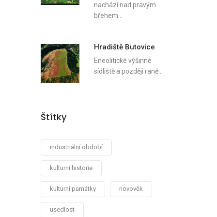
nachází nad pravým
břehem…
Hradiště Butovice
Eneolitické výšinné
sídliště a později raně…
Štítky
industriální období
kulturní historie
kulturní památky
novověk
usedlost