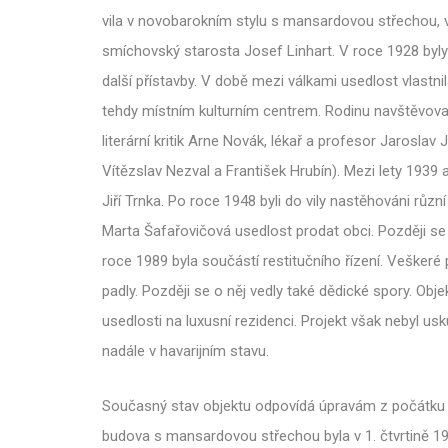
vila v novobarokním stylu s mansardovou střechou, vi
smíchovský starosta Josef Linhart. V roce 1928 byly
další přístavby. V době mezi válkami usedlost vlastni
tehdy místním kulturním centrem. Rodinu navštěvoval
literární kritik Arne Novák, lékař a profesor Jaroslav 
Vítězslav Nezval a František Hrubín). Mezi lety 1939 a
Jiří Trnka. Po roce 1948 byli do vily nastěhováni různí
Marta Šafařovičová usedlost prodat obci. Později se z
roce 1989 byla součástí restitučního řízení. Veškeré
padly. Později se o něj vedly také dědické spory. Obje
usedlosti na luxusní rezidenci. Projekt však nebyl u
nadále v havarijním stavu.
Současný stav objektu odpovídá úpravám z počátku 2
budova s mansardovou střechou byla v 1. čtvrtině 1