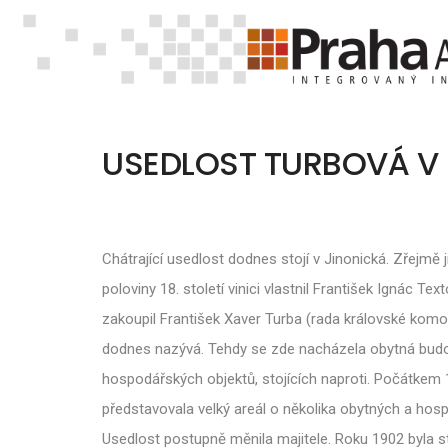
USEDLOST TURBOVÁ V 
Chátrající usedlost dodnes stojí v Jinonická. Zřejmě j
poloviny 18. století vinici vlastnil František Ignác 
zakoupil František Xaver Turba (rada královské komo
dodnes nazývá. Tehdy se zde nacházela obytná budova
hospodářských objektů, stojících naproti. Počátkem 19
představovala velký areál o několika obytných a hos
Usedlost postupně měnila majitele. Roku 1902 byla s