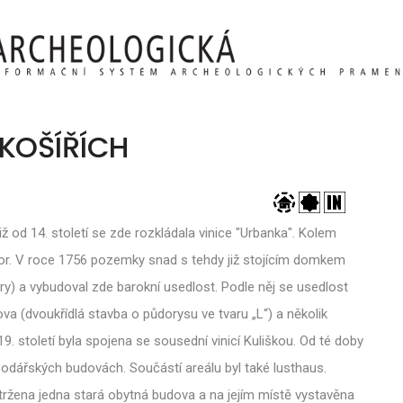
KOŠÍŘÍCH
iž od 14. století se zde rozkládala vinice "Urbanka". Kolem
Textor. V roce 1756 pozemky snad s tehdy již stojícím domkem
ry) a vybudoval zde barokní usedlost. Podle něj se usedlost
 (dvoukřídlá stavba o půdorysu ve tvaru „L“) a několik
. století byla spojena se sousední vinicí Kuliškou. Od té doby
podářských budovách. Součástí areálu byl také lusthaus.
tržena jedna stará obytná budova a na jejím místě vystavěna