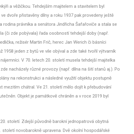
kýři a věžičkou. Tehdejším majitelem a stavitelem byl
 ve dvoře přistavěny dílny a roku 1937 pak provedeny ještě
la rodina právníka a senátora Jindřicha Šafařoviče a stala se
a (či zde pobývala) řada osobností tehdejší doby (např.
Jedlička, režisér Martin Frič, herec Jan Werich či básníci
ž 1958 jeden z bytů ve vile obýval a zde také tvořil výtvarník
 nájemníci. V 70. letech 20. století musela tehdejší majitelka
de nacházely různé provozy (např. dílna na šití stanů aj.). Po
 plány na rekonstrukci a následné využití objektu postupně
kt mezitím chátral. Ve 21. století mělo dojít k přebudování
skutečněn. Objekt je památkově chráněn a v roce 2019 byl
0. století. Zdejší původně barokní jednopatrová obytná
9. století novobarokně upravena. Dvě okolní hospodářské