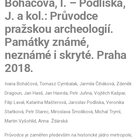
Boháčová, I. – Podliska,
J. a kol.: Průvodce
pražskou archeologií.
Památky známé,
neznámé i skryté. Praha
2018.
Ivana Boháčová, Tomasz Cymbalak, Jarmila Čiháková, Zdeněk
Dragoun, Jan Hasil, Jan Havrda, Petr Juřina, Vojtěch Kašpar,
Filip Laval, Katarína Mašterová, Jaroslav Podliska, Veronika
Staňková, Petr Starec, Miroslava Šmolíková, Michal Tryml,
Martin Vyšohlíd, Anna Ždárská
Průvodce je zaměřen především na historické jádro metropole,