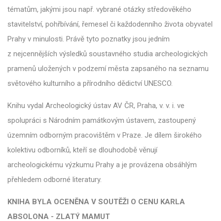
tématům, jakými jsou např. vybrané otázky středověkého
stavitelství, pohřbívání, řemesel či každodenního života obyvatel
Prahy v minulosti. Právě tyto poznatky jsou jedním
z nejcennějších výsledků soustavného studia archeologických
pramenů uložených v podzemí města zapsaného na seznamu
světového kulturního a přírodního dědictví UNESCO.
Knihu vydal Archeologický ústav AV ČR, Praha, v. v. i. ve
spolupráci s Národním památkovým ústavem, zastoupený
územním odborným pracovištěm v Praze. Je dílem širokého
kolektivu odborníků, kteří se dlouhodobě věnují
archeologickému výzkumu Prahy a je provázena obsáhlým
přehledem odborné literatury.
KNIHA BYLA OCENĚNA V SOUTĚŽI O CENU KARLA
ABSOLONA - ZLATÝ MAMUT