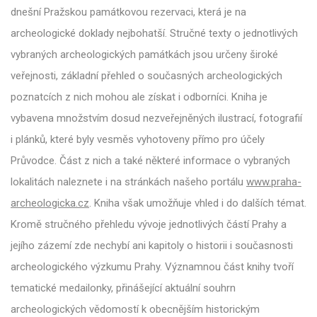
dnešní Pražskou památkovou rezervaci, která je na
archeologické doklady nejbohatší. Stručné texty o jednotlivých
vybraných archeologických památkách jsou určeny široké
veřejnosti, základní přehled o současných archeologických
poznatcích z nich mohou ale získat i odborníci. Kniha je
vybavena množstvím dosud nezveřejněných ilustrací, fotografií
i plánků, které byly vesměs vyhotoveny přímo pro účely
Průvodce. Část z nich a také některé informace o vybraných
lokalitách naleznete i na stránkách našeho portálu
www.praha-
archeologicka.cz
. Kniha však umožňuje vhled i do dalších témat.
Kromě stručného přehledu vývoje jednotlivých částí Prahy a
jejího zázemí zde nechybí ani kapitoly o historii i současnosti
archeologického výzkumu Prahy. Významnou část knihy tvoří
tematické medailonky, přinášející aktuální souhrn
archeologických vědomostí k obecnějším historickým