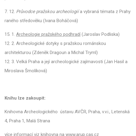
7. 12.
Průvodce
pražskou archeologií
a vybraná témata z Prahy
raného středověku (Ivana Boháčová)
15. 1.
Archeologie pražského podhradí
(Jaroslav Podliska)
12. 2. Archeologické dotyky s pražskou románskou
architekturou (Zdeněk Dragoun a Michal Tryml)
12. 3. Velká Praha a její archeologické zajímavosti (Jan Hasil a
Miroslava Šmolíková)
Knihu lze zakoupit:
Knihovna Archeologického ústavu AVČR, Praha, v.v.i., Letenská
4, Praha 1, Malá Strana
více informací viz knihovna na www.arup.cas.cz