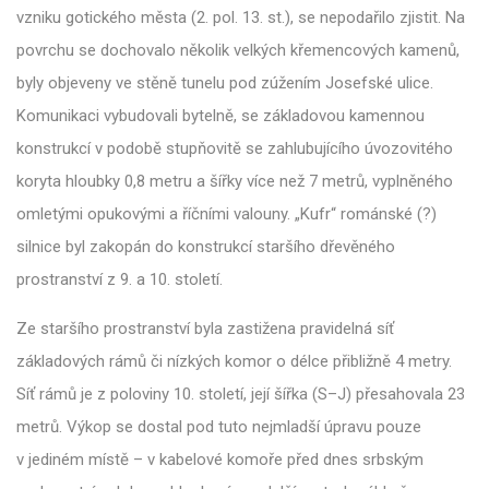
vzniku gotického města (2. pol. 13. st.), se nepodařilo zjistit. Na
povrchu se dochovalo několik velkých křemencových kamenů,
byly objeveny ve stěně tunelu pod zúžením Josefské ulice.
Komunikaci vybudovali bytelně, se základovou kamennou
konstrukcí v podobě stupňovitě se zahlubujícího úvozovitého
koryta hloubky 0,8 metru a šířky více než 7 metrů, vyplněného
omletými opukovými a říčními valouny. „Kufr“ románské (?)
silnice byl zakopán do konstrukcí staršího dřevěného
prostranství z 9. a 10. století.
Ze staršího prostranství byla zastižena pravidelná síť
základových rámů či nízkých komor o délce přibližně 4 metry.
Síť rámů je z poloviny 10. století, její šířka (S–J) přesahovala 23
metrů. Výkop se dostal pod tuto nejmladší úpravu pouze
v jediném místě – v kabelové komoře před dnes srbským