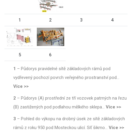
1
2
3
4
5
6
1
–
Půdorys pravidelné sítě základových rámů pod
vydřevený pochozí povrch veřejného prostranství pod
…
Více >>
2
–
Půdorys (A) prostřední ze tří vozovek patrných na řezu
(B) zastižených pod podlahou mělkého sklepa
…
Více >>
3
–
Pohled do výkopu na drobný úsek ze sítě základových
rámů z roku 950 pod Mosteckou ulicí. Síť šikmo
…
Více >>