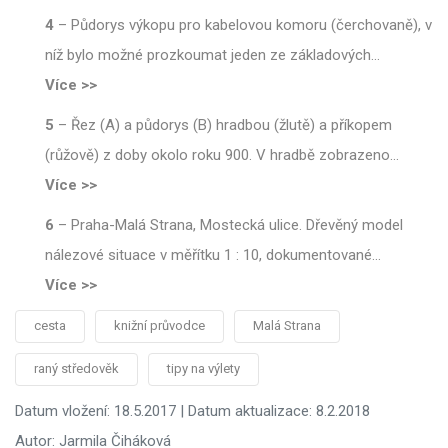
4
–
Půdorys výkopu pro kabelovou komoru (čerchovaně), v
níž bylo možné prozkoumat jeden ze základových
…
Více >>
5
–
Řez (A) a půdorys (B) hradbou (žlutě) a příkopem
(růžově) z doby okolo roku 900. V hradbě zobrazeno
…
Více >>
6
–
Praha-Malá Strana, Mostecká ulice. Dřevěný model
nálezové situace v měřítku 1 : 10, dokumentované
…
Více >>
cesta
knižní průvodce
Malá Strana
raný středověk
tipy na výlety
Datum vložení: 18.5.2017 | Datum aktualizace: 8.2.2018
Autor: Jarmila Čiháková