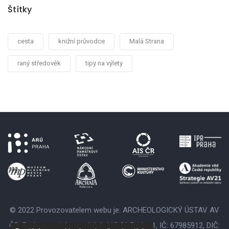
Štítky
cesta
knižní průvodce
Malá Strana
raný středověk
tipy na výlety
© 2022 Provozovatelem webu je: ARCHEOLOGICKÝ ÚSTAV AV
ČR, Praha, v. v. i., Letenská 4, 118 01 Praha 1, IČ: 67985912, DIČ: