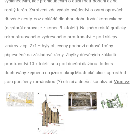
vyslanectvím, kde prohloubením o další metr dosáhl až na
rostlý terén. Zvrstvení zde vydalo svědectví o osmi opravách
dřevěné cesty, což dokládá dlouhou dobu trvání komunikace
(nejstarší oprava je z konce 9. století). Na jiném místě graficky
rekonstruovaného vydřeveného prostranství – pod sklepy
vinárny v čp. 271 – byly objeveny pochozí dubové fošny
připevněné na základové rámy. Zbytky dřevěných základů
prostranství 10. století jsou pod dnešní dlažbou dodnes
dochovány zejména na jižním okraji Mostecké ulice, uprostřed
jsou poničeny románskou (?) silnicí a dnešní kanalizací.
Více >>