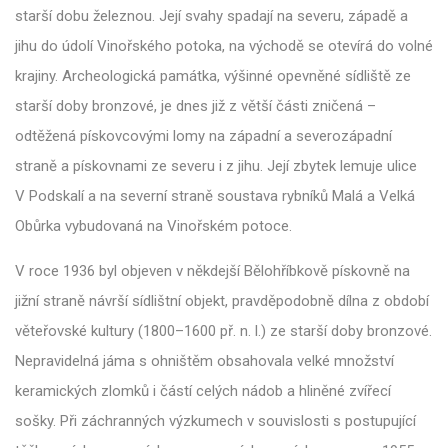
starší dobu železnou. Její svahy spadají na severu, západě a
jihu do údolí Vinořského potoka, na východě se otevírá do volné
krajiny. Archeologická památka, výšinné opevněné sídliště ze
starší doby bronzové, je dnes již z větší části zničená –
odtěžená pískovcovými lomy na západní a severozápadní
straně a pískovnami ze severu i z jihu. Její zbytek lemuje ulice
V Podskalí a na severní straně soustava rybníků Malá a Velká
Obůrka vybudovaná na Vinořském potoce.
V roce 1936 byl objeven v někdejší Bělohříbkově pískovně na
jižní straně návrší sídlištní objekt, pravděpodobně dílna z období
věteřovské kultury (1800–1600 př. n. l.) ze starší doby bronzové.
Nepravidelná jáma s ohništěm obsahovala velké množství
keramických zlomků i částí celých nádob a hliněné zvířecí
sošky. Při záchranných výzkumech v souvislosti s postupující