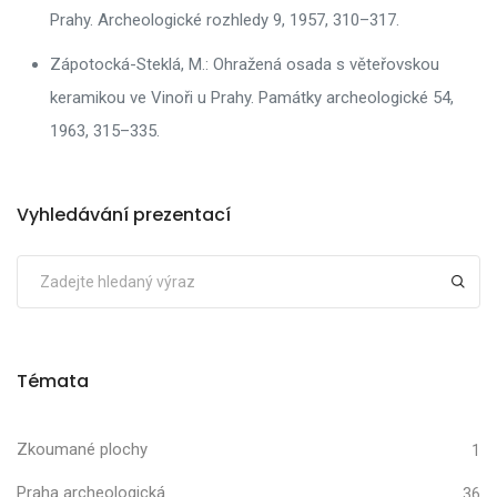
Prahy. Archeologické rozhledy 9, 1957, 310–317.
Zápotocká-Steklá, M.: Ohražená osada s věteřovskou
keramikou ve Vinoři u Prahy. Památky archeologické 54,
1963, 315–335.
Vyhledávání prezentací
Témata
Zkoumané plochy
1
Praha archeologická
36