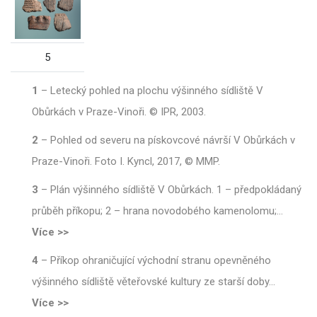
5
1
–
Letecký pohled na plochu výšinného sídliště V
Obůrkách v Praze-Vinoři. © IPR, 2003.
2
–
Pohled od severu na pískovcové návrší V Obůrkách v
Praze-Vinoři. Foto I. Kyncl, 2017, © MMP.
3
–
Plán výšinného sídliště V Obůrkách. 1 – předpokládaný
průběh příkopu; 2 – hrana novodobého kamenolomu;
…
Více >>
4
–
Příkop ohraničující východní stranu opevněného
výšinného sídliště věteřovské kultury ze starší doby
…
Více >>