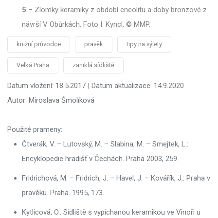
5
–
Zlomky keramiky z období eneolitu a doby bronzové z
návrší V Obůrkách. Foto I. Kyncl, © MMP.
knižní průvodce
pravěk
tipy na výlety
Velká Praha
zaniklá sídliště
Datum vložení: 18.5.2017 | Datum aktualizace: 14.9.2020
Autor: Miroslava Šmolíková
Použité prameny:
Čtverák, V. – Lutovský, M. – Slabina, M. – Smejtek, L.:
Encyklopedie hradišť v Čechách. Praha 2003, 259.
Fridrichová, M. – Fridrich, J. – Havel, J. – Kovářík, J.: Praha v
pravěku. Praha. 1995, 173.
Kytlicová, O.: Sídliště s vypíchanou keramikou ve Vinoři u