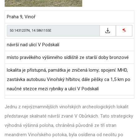
Praha 9, Vinoř
návrší nad ulicí V Podskalí
místo pravěkého výšinného sídliště ze starší doby bronzové
lokalita je přístupná, památka je zničená lomy; spojení: MHD,
zastávka autobusu Vinořský hřbitov, dále pěšky ca 1,5 km po
naučné stezce mezi rybníky a ulicí V Podskalí
Jednu z nejvýznamnějších vinořských archeologických lokalit
představuje skalnaté návrší zvané V Obůrkách. Tato strategicky
výhodná výšinná poloha, chráněná původně ze tří stran
meandrem Vinořského potoka, byla osídlena od neolitu po