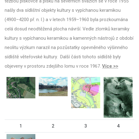
těžbou pískovce a písku na severních svazích se v roce 1955
našly dva sídlištní objekty kultury s vypíchanou keramikou
(4900–4200 př. n. l.) a v letech 1959–1960 byla prozkoumána
celá dosud neodtěžená plocha návrší. Vedle zlomků keramiky
kultury s vypíchanou keramikou a kamenných nástrojů z období
neolitu výzkum narazil na pozůstatky opevněného výšinného
sídliště věteřovské kultury. Další části tohoto sídliště byly
objeveny v prostoru zdejšího lomu v roce 1967.
Více >>
1
2
3
4