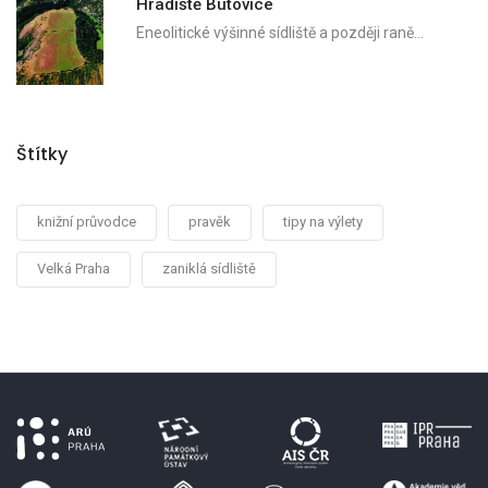
Hradiště Butovice
Eneolitické výšinné sídliště a později raně…
Štítky
knižní průvodce
pravěk
tipy na výlety
Velká Praha
zaniklá sídliště