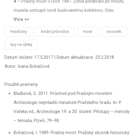
4
–
Prašný most v roce 1987. Zdiva předbraní při mostu
musela ustoupit nově budovanému kolektoru. Stav
…
Více >>
Hradčany
knižní průvodce
most
novověk
tipy na výlety
Datum vložení: 17.5.2017 | Datum aktualizace: 23.2.2018
Autor: Ivana Boháčová
Použité prameny:
Blažková, G. 2011: Průchod pod Prašným mostem.
Archeologie nejmladší minulosti Pražského hradu. In: P.
Vařeka ed., Archeologie 19. a 20. století. Přístupy – metody
– témata, Plzeň, 79–90
Boháčová, I. 1989: Prašný most. Pražský sborník historický