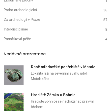
Zkoumané plochy
1
Praha archeologická
36
Za archeologií v Praze
87
Interdisciplinae
8
Památková péče
4
Nedávné prezentace
Raně středověké pohřebiště v Motole
Lokalita leží na severním svahu údolí
Motolského…
Hradiště Zámka u Bohnic
Hradiště Bohnice se nachází nad pravým
břehem…