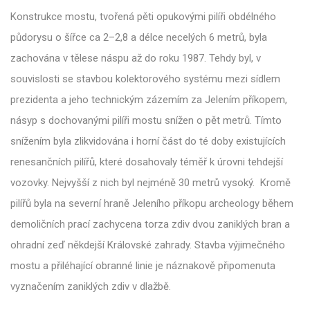
Konstrukce mostu, tvořená pěti opukovými pilíři obdélného
půdorysu o šířce ca 2–2,8 a délce necelých 6 metrů, byla
zachována v tělese náspu až do roku 1987. Tehdy byl, v
souvislosti se stavbou kolektorového systému mezi sídlem
prezidenta a jeho technickým zázemím za Jelením příkopem,
násyp s dochovanými pilíři mostu snížen o pět metrů. Tímto
snížením byla zlikvidována i horní část do té doby existujících
renesančních pilířů, které dosahovaly téměř k úrovni tehdejší
vozovky. Nejvyšší z nich byl nejméně 30 metrů vysoký. Kromě
pilířů byla na severní hraně Jeleního příkopu archeology během
demoličních prací zachycena torza zdiv dvou zaniklých bran a
ohradní zeď někdejší Královské zahrady. Stavba výjimečného
mostu a přiléhající obranné linie je náznakově připomenuta
vyznačením zaniklých zdiv v dlažbě.