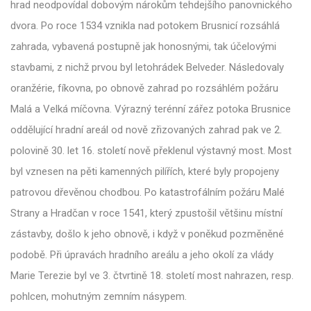
hrad neodpovídal dobovým nárokům tehdejšího panovnického
dvora. Po roce 1534 vznikla nad potokem Brusnicí rozsáhlá
zahrada, vybavená postupně jak honosnými, tak účelovými
stavbami, z nichž prvou byl letohrádek Belveder. Následovaly
oranžérie, fíkovna, po obnově zahrad po rozsáhlém požáru
Malá a Velká míčovna. Výrazný terénní zářez potoka Brusnice
oddělující hradní areál od nově zřizovaných zahrad pak ve 2.
polovině 30. let 16. století nově překlenul výstavný most. Most
byl vznesen na pěti kamenných pilířích, které byly propojeny
patrovou dřevěnou chodbou. Po katastrofálním požáru Malé
Strany a Hradčan v roce 1541, který zpustošil většinu místní
zástavby, došlo k jeho obnově, i když v poněkud pozměněné
podobě. Při úpravách hradního areálu a jeho okolí za vlády
Marie Terezie byl ve 3. čtvrtině 18. století most nahrazen, resp.
pohlcen, mohutným zemním násypem.