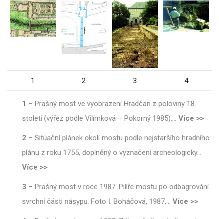
1
2
3
4
1
–
Prašný most ve vyobrazení Hradčan z poloviny 18.
století (výřez podle Vilímková – Pokorný 1985).
…
Více >>
2
–
Situační plánek okolí mostu podle nejstaršího hradního
plánu z roku 1755, doplněný o vyznačení archeologicky
…
Více >>
3
–
Prašný most v roce 1987. Pilíře mostu po odbagrování
svrchní části násypu. Foto I. Boháčová, 1987,
…
Více >>