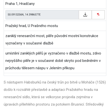
Praha 1, Hradčany
Pražský hrad, U Prašného mostu
zaniklý renesanční most, pilíře původní mostní konstrukce
vyznačeny v současné dlažbě
umístění zaniklých pilířů je vyznačeno v dlažbě mostu, zdivo
nejvyššího pilíře je v současné době skryto pod bedněním v
průchodu tělesem náspu v Jelením příkopu
S nástupem Habsburků na český trůn po bitvě u Moháče (1526)
došlo k rozsáhlé přestavbě a adaptaci Pražského hradu na
renesanční sídlo, která se velkoryse projevila zejména v
úpravách přilehlého prostoru za potokem Brusnicí. Středověký