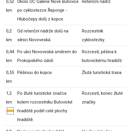
0,52
Okolo OC Galerie Nové Butovice
Retenční nádrž.
km
po cyklostezce Řeporyje -
Hlubočepy dolů z kopce.
0,2
Od retenční nádrže dolů na
Rozcestník
km
silnici Novoveská.
cyklostezky.
0,44
Po ulici Novoveská směrem do
Rozcestí, pěšina k
km
Prokopského údolí.
butovickému hradišti.
0,55
Pěšinou do kopce.
Žlutá turistická trasa.
km
1,2
Po žluté turistické značce
Rozcestí, konec žluté
km
kolem rozcestníku Butovické
značky.
hradiště podél celé plochy
hradiště.