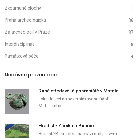
Zkoumané plochy
1
Praha archeologická
36
Za archeologií v Praze
87
Interdisciplinae
8
Památková péče
4
Nedávné prezentace
Raně středověké pohřebiště v Motole
Lokalita leží na severním svahu údolí
Motolského…
Hradiště Zámka u Bohnic
Hradiště Bohnice se nachází nad pravým