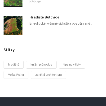
břehem…
Hradiště Butovice
Eneolitické výšinné sídliště a později raně…
Štítky
hradiště
knižní průvodce
tipy na výlety
Velká Praha
zaniklá architektura