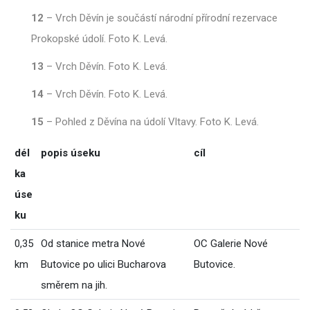
12
–
Vrch Děvín je součástí národní přírodní rezervace
Prokopské údolí. Foto K. Levá.
13
–
Vrch Děvín. Foto K. Levá.
14
–
Vrch Děvín. Foto K. Levá.
15
–
Pohled z Děvína na údolí Vltavy. Foto K. Levá.
dél
popis úseku
cíl
ka
úse
ku
0,35
Od stanice metra Nové
OC Galerie Nové
km
Butovice po ulici Bucharova
Butovice.
směrem na jih.