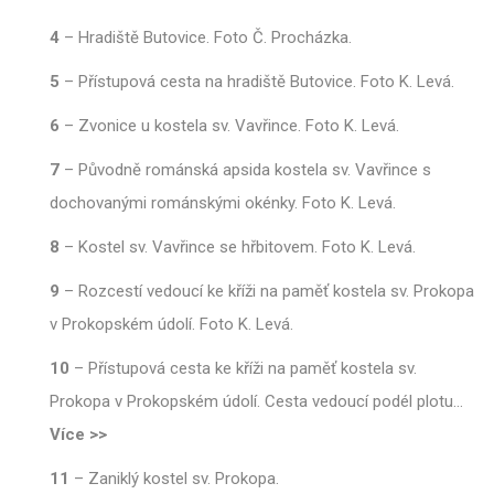
4
–
Hradiště Butovice. Foto Č. Procházka.
5
–
Přístupová cesta na hradiště Butovice. Foto K. Levá.
6
–
Zvonice u kostela sv. Vavřince. Foto K. Levá.
7
–
Původně románská apsida kostela sv. Vavřince s
dochovanými románskými okénky. Foto K. Levá.
8
–
Kostel sv. Vavřince se hřbitovem. Foto K. Levá.
9
–
Rozcestí vedoucí ke kříži na paměť kostela sv. Prokopa
v Prokopském údolí. Foto K. Levá.
10
–
Přístupová cesta ke kříži na paměť kostela sv.
Prokopa v Prokopském údolí. Cesta vedoucí podél plotu
…
Více >>
11
–
Zaniklý kostel sv. Prokopa.