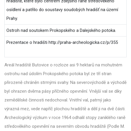
hradiště, které bylo centrem zdejšího raně středověkého
osídlení a patřilo do soustavy soudobých hradišť na území
Prahy.
Ostroh nad soutokem Prokopského a Dalejského potoka.
Prezentace o hradišti
http://praha-archeologicka.cz/p/355
Areál hradiště Butovice o rozloze asi 9 hektarů na mohutném
ostrohu nad údolím Prokopského potoka byl ze tří stran
přirozeně chráněn strmými svahy. Na severovýchodě a východě
byl ohrazen dvěma pásy příčného opevnění. Vnější val se díky
zemědělské činnosti nedochoval. Vnitřní val, patrný jako
výrazná mez, vede napříč plochou hradiště a dělí ji na dvě části.
Archeologický výzkum v roce 1964 odhalil stopy zaniklého raně
středověkého opevnění na severním obvodu hradiště (Podle M.