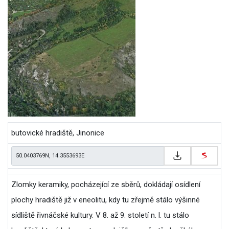
butovické hradiště, Jinonice
Zlomky keramiky, pocházející ze sběrů, dokládají osídlení
plochy hradiště již v eneolitu, kdy tu zřejmě stálo výšinné
sídliště řivnáčské kultury. V 8. až 9. století n. l. tu stálo