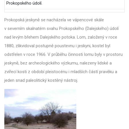
Prokopského údolí.
Prokopská jeskyně se nacházela ve vápencové skále
v severním skalnatém svahu Prokopského (Dalejského) údolí
nad levým břehem Dalejského potoka. Lom, založený v roce
1880, zlikvidoval postupně poustevnu i jeskyni, kostel byl
odstřelen v roce 1966. V průběhu činnosti lomu byly v prostoru
jeskyně, bez archeologického výzkumu, nalezeny lidské a
zvířecí kosti z období pleistocénu i mladších částí pravěku a
jeden snad paleolitický kostěný nástroj.