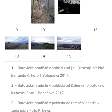
9
10
11
12
13
14
15
1
–
Butovické hradiště v pohledu od jihu (z okraje sídliště
Barrandov). Foto I. Boháčová 2017.
2
–
Butovické hradiště v pohledu od Dalejského potoka u
Klukovic. Foto I. Boháčová 2017.
3
–
Butovické hradiště z pohledu od retenční nádrže v
Jinonicích. Foto K. Levá.