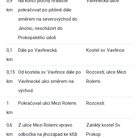
0,9
Na konci plochy hradiště
Vavřinecká ulice.
km
pokračovat po pěšině dále
směrem na severovýchod do
Jinonic, nescházet do
Prokopského údolí.
0,1
Dále po Vavřinecká.
Kostel sv. Vavřince.
km
0,15
Od kostela sv. Vavřince dále po
Rozcestí, ulice Mezi
km
Vavřinecké ulici směrem na
Rolemi.
východ.
1
Pokračovat ulicí Mezi Rolemi.
Rozcestí.
km
0,6
Z ulice Mezi Rolemi vpravo
Zaniklý kostel Sv.
km
odbočka na jihozápad ke kříži
Prokop