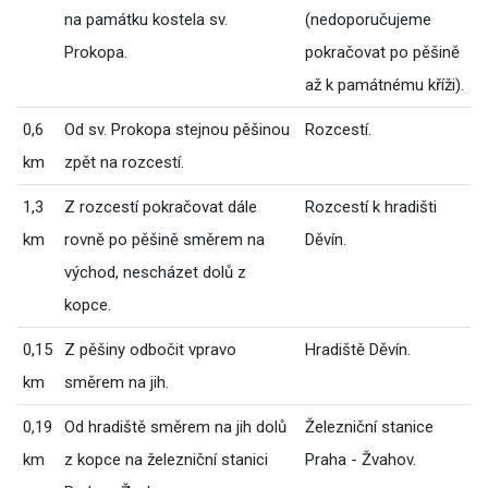
na památku kostela sv.
(nedoporučujeme
Prokopa.
pokračovat po pěšině
až k památnému kříži).
0,6
Od sv. Prokopa stejnou pěšinou
Rozcestí.
km
zpět na rozcestí.
1,3
Z rozcestí pokračovat dále
Rozcestí k hradišti
km
rovně po pěšině směrem na
Děvín.
východ, nescházet dolů z
kopce.
0,15
Z pěšiny odbočit vpravo
Hradiště Děvín.
km
směrem na jih.
0,19
Od hradiště směrem na jih dolů
Železniční stanice
km
z kopce na železniční stanici
Praha - Žvahov.