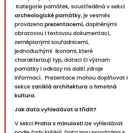
Kategorie památek, soustředěná v sekci
archeologické památky
, je vesměs
provázena
prezentacemi
, doplněnými
obrazovou i textovou dokumentací,
zeměpisnými souřadnicemi,
jednoduchými ikonami, které
charakterizují typ, dataci či význam
památky i odkazy na další zdroje
informací. Prezentace mohou doplňovat i
sekce
zaniklá architektura
a
hmotná
kultura
.
Jak data vyhledávat a třídit?
V sekci
Praha v minulosti
lze vyhledávat
podle řady kritérií. Data jsou provázána s