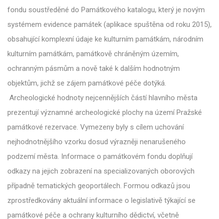
fondu soustředěné do Památkového katalogu, který je novým
systémem evidence památek (aplikace spuštěna od roku 2015),
obsahující komplexní údaje ke kulturním památkám, národním
kulturním památkám, památkově chráněným územím,
ochranným pásmům a nově také k dalším hodnotným
objektům, jichž se zájem památkové péče dotýká.
Archeologické hodnoty nejcennějších částí hlavního města
prezentují významné archeologické plochy na území Pražské
památkové rezervace. Vymezeny byly s cílem uchování
nejhodnotnějšího vzorku dosud výrazněji nenarušeného
podzemí města. Informace o památkovém fondu doplňují
odkazy na jejich zobrazení na specializovaných oborových
případně tematických geoportálech. Formou odkazů jsou
zprostředkovány aktuální informace o legislativě týkající se
památkové péče a ochrany kulturního dědictví, včetně