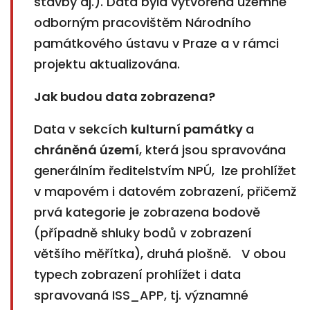
stavby aj.). Data byla vytvořena územně
odborným pracovištěm Národního
památkového ústavu v Praze a v rámci
projektu aktualizována.
Jak budou data zobrazena?
Data v sekcích
kulturní památky
a
chráněná území
, která jsou spravována
generálním ředitelstvím NPÚ, lze prohlížet
v mapovém i datovém zobrazení, přičemž
prvá kategorie je zobrazena bodově
(případně shluky bodů v zobrazení
většího měřítka), druhá plošně. V obou
typech zobrazení prohlížet i data
spravovaná ISS_APP, tj. významné