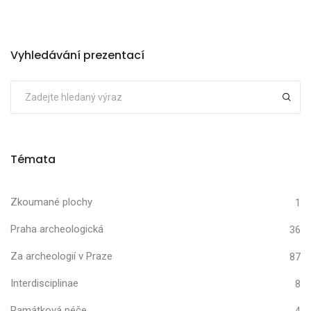
Vyhledávání prezentací
Témata
Zkoumané plochy
1
Praha archeologická
36
Za archeologií v Praze
87
Interdisciplinae
8
Památková péče