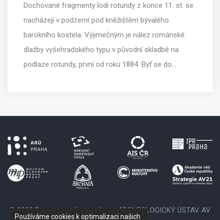
Dochované fragmenty lodi rotundy z konce 11. st. se
nacházejí v podzemí pod kněžištěm bývalého
barokního kostela. Výjimečným je nález románské
dlažby vyšehradského typu v původní skladbě na
podlaze rotundy, první od roku 1884. Byť se do…
© 2022 Provozovatelem webu je: ARCHEOLOGICKÝ ÚSTAV AV
Používáme cookies k optimalizaci našich