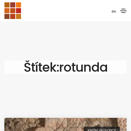
EN
Štítek:rotunda
KNIŽNÍ PRŮVODCE