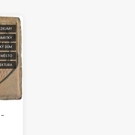
ÝZKUMY
PAMÁTKY
KÝ DŮM
 MĚSTO
TEKTURA
 –