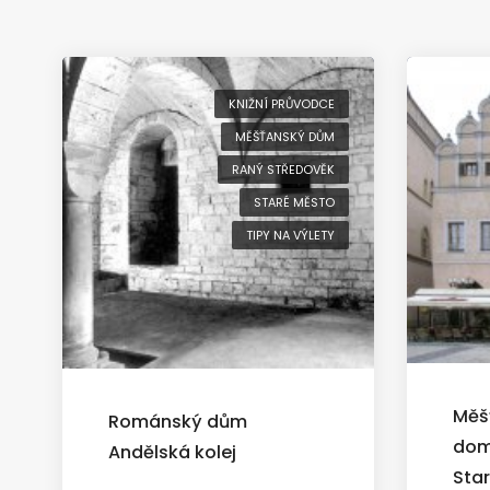
KNIŽNÍ PRŮVODCE
MĚŠŤANSKÝ DŮM
RANÝ STŘEDOVĚK
STARÉ MĚSTO
TIPY NA VÝLETY
Měš
Románský dům
dom
Andělská kolej
Sta