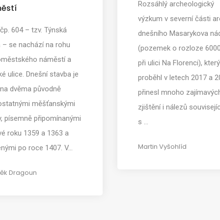
Rozsáhlý archeologický
ěstí
výzkum v severní části ar
p. 604 – tzv. Týnská
dnešního Masarykova nád
 – se nachází na rohu
(pozemek o rozloze 600
oměstského náměstí a
při ulici Na Florenci), který
é ulice. Dnešní stavba je
proběhl v letech 2017 a 2
ena dvěma původně
přinesl mnoho zajímavýc
statnými měšťanskými
zjištění i nálezů souvisejí
, písemně připomínanými
s …
vé roku 1359 a 1363 a
Martin Vyšohlíd
enými po roce 1407. V…
ěk Dragoun