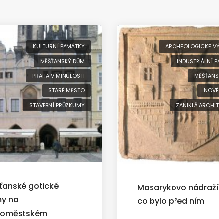
KULTURNÍ PAMÁTKY
ARCHEOLOGICKÉ V
MĚŠŤANSKÝ DŮM
INDUSTRIÁLNÍ 
PRAHA V MINULOSTI
MĚŠŤANS
STARÉ MĚSTO
NOVÉ
STAVEBNÍ PRŮZKUMY
ZANIKLÁ ARCHI
ťanské gotické
Masarykovo nádraží
y na
co bylo před ním
roměstském