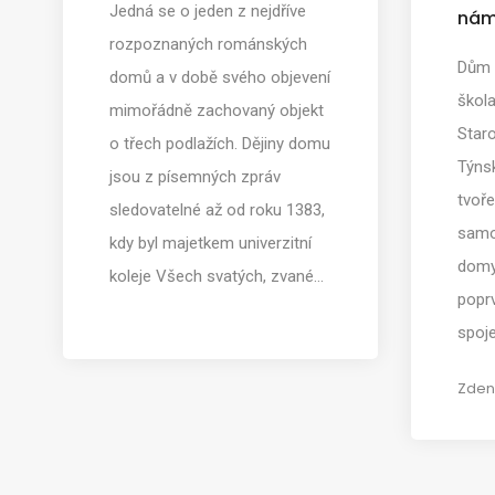
Jedná se o jeden z nejdříve
nám
rozpoznaných románských
Dům č
domů a v době svého objevení
škola
mimořádně zachovaný objekt
Star
o třech podlažích. Dějiny domu
Týnsk
jsou z písemných zpráv
tvoř
sledovatelné až od roku 1383,
samo
kdy byl majetkem univerzitní
domy
koleje Všech svatých, zvané…
popr
spoj
Zden