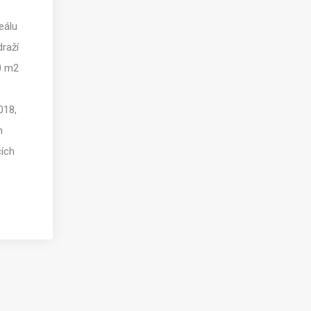
eálu
raží
0 m2
018,
h
cích