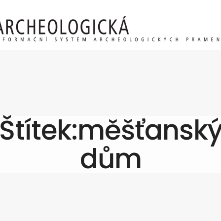
Štítek:měšťansk
dům