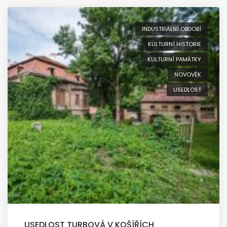
INDUSTRIÁLNÍ OBDOBÍ
KULTURNÍ HISTORIE
KULTURNÍ PAMÁTKY
NOVOVĚK
USEDLOST
USEDLOST TURBOVÁ V KOŠÍŘÍCH