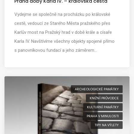
Praha doby Karla IV. – královská cesta
Vydejme se společně na procházku po královské
cestě, vedoucí ze Starého Města pražského přes
Karlův most na Pražský hrad v době krále a císaře
Karla IV. Navštívíme všechny objekty spojené přímo
s panovníkovou fundací a jeho záměrem…
ARCHEOLOGICKÉ PAMÁTKY
KNIŽNÍ PRŮVODCE
KULTURNÍ PAMÁTKY
PRAHA V MINULOSTI
TIPY NA VÝLETY