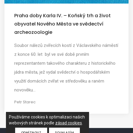
Praha doby Karla IV. – Koňský trh a život
obyvatel Nového Města ve svědectví
archeozoologie
Soubor nálezů zvířecích kostí z Václavského náměstí
z konce 60. let byl ve své době prvním
reprezentantem takového charakteru z historického
jádra města, jež vydal svědectví o hospodářském
využití domácích zvířat ve středověku a raném
novověku…
Petr Starec
Používáme cookies k optimalizaci našich
webových stránek podle
zásad cookies
.
ODMÍTNOUT
SOUHLASÍM