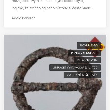
mezi jednotlivými zúčastněnými odborníky a je
logické, že archeolog nebo historik si často klade…
Adéla Pokorná
NOVÉ MĚSTO
PRAHA V MINULOSTI
PŘÍRODNÍ VĚDY
VIRTUÁLNÍ VÝSTAVA KAREL IV.: 700
VRCHOLNÝ STŘEDOVĚK