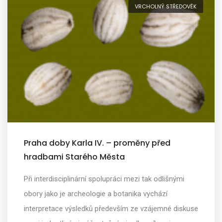
VRCHOLNÝ STŘEDOVĚK
Praha doby Karla IV. – proměny před
hradbami Starého Města
Při interdisciplinární spolupráci mezi tak odlišnými
obory jako je archeologie a botanika vychází
interpretace výsledků především ze vzájemné diskuse