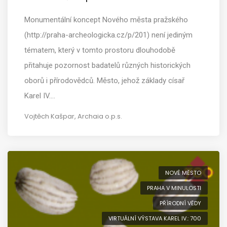
Monumentální koncept Nového města pražského
(http://praha-archeologicka.cz/p/201) není jediným
tématem, který v tomto prostoru dlouhodobě
přitahuje pozornost badatelů různých historických
oborů i přírodovědců. Město, jehož základy císař
Karel IV.…
Vojtěch Kašpar, Archaia o.p.s.
NOVÉ MĚSTO
PRAHA V MINULOSTI
PŘÍRODNÍ VĚDY
VIRTUÁLNÍ VÝSTAVA KAREL IV.: 700