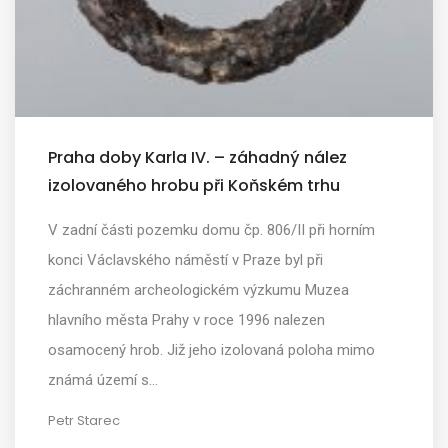
Praha doby Karla IV. – záhadný nález
izolovaného hrobu při Koňském trhu
V zadní části pozemku domu čp. 806/II při horním
konci Václavského náměstí v Praze byl při
záchranném archeologickém výzkumu Muzea
hlavního města Prahy v roce 1996 nalezen
osamocený hrob. Již jeho izolovaná poloha mimo
známá území s…
Petr Starec