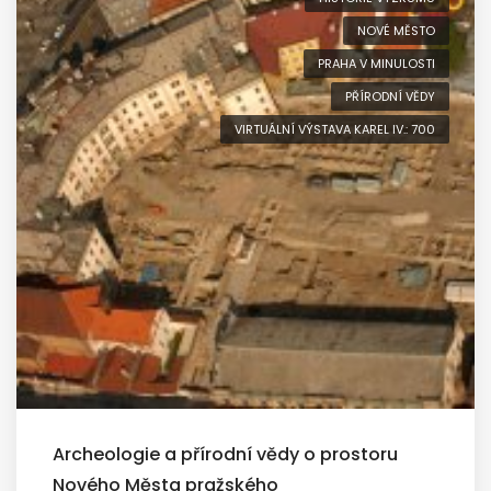
NOVÉ MĚSTO
PRAHA V MINULOSTI
PŘÍRODNÍ VĚDY
VIRTUÁLNÍ VÝSTAVA KAREL IV.: 700
Archeologie a přírodní vědy o prostoru
Nového Města pražského