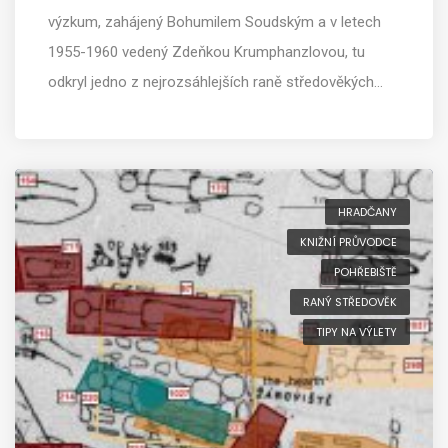
výzkum, zahájený Bohumilem Soudským a v letech
1955-1960 vedený Zdeňkou Krumphanzlovou, tu
odkryl jedno z nejrozsáhlejších raně středověkých…
HRADČANY
KNIŽNÍ PRŮVODCE
POHŘEBIŠTĚ
RANÝ STŘEDOVĚK
TIPY NA VÝLETY