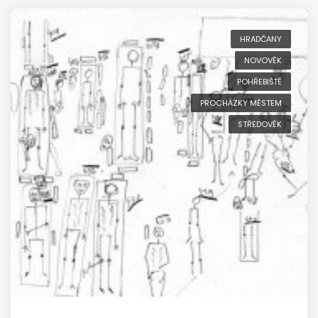
HRADČANY
NOVOVĚK
POHŘEBIŠTĚ
PROCHÁZKY MĚSTEM
STŘEDOVĚK