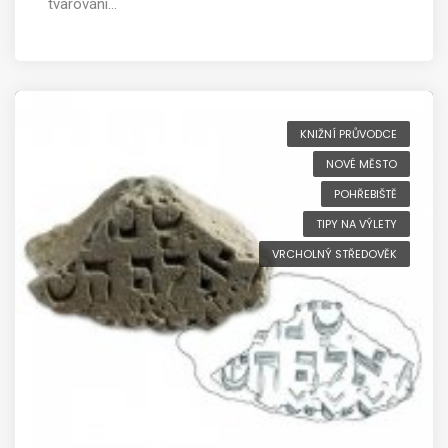
tvarování…
KNIŽNÍ PRŮVODCE
NOVÉ MĚSTO
POHŘEBIŠTĚ
TIPY NA VÝLETY
VRCHOLNÝ STŘEDOVĚK