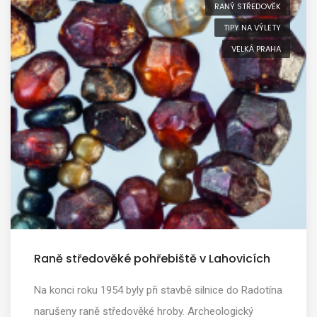
RANÝ STŘEDOVĚK
TIPY NA VÝLETY
VELKÁ PRAHA
Raně středověké pohřebiště v Lahovicích
Na konci roku 1954 byly při stavbě silnice do Radotína
narušeny raně středověké hroby. Archeologický