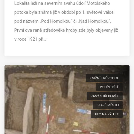
Lokalita leží na severním svahu údolí Motolského
potoka byla známá již v období po 1. světové válce
pod názvem „Pod Homolkou“ či „Nad Homolkou“.
První dva raně středověké hroby zde byly objeveny již
v roce 1921 při…
KNIŽNÍ PRŮVODCE
POHŘEBIŠTĚ
RANÝ STŘEDOVĚK
STARÉ MĚSTO
TIPY NA VÝLETY