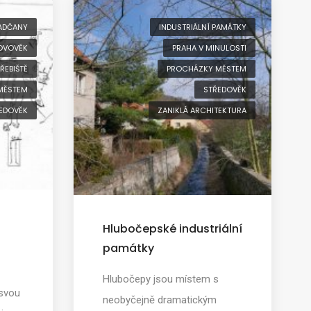
ADČANY
INDUSTRIÁLNÍ PAMÁTKY
OVOVĚK
PRAHA V MINULOSTI
ŘEBIŠTĚ
PROCHÁZKY MĚSTEM
MĚSTEM
STŘEDOVĚK
EDOVĚK
ZANIKLÁ ARCHITEKTURA
Hlubočepské industriální
památky
Hlubočepy jsou místem s
 svou
neobyčejně dramatickým