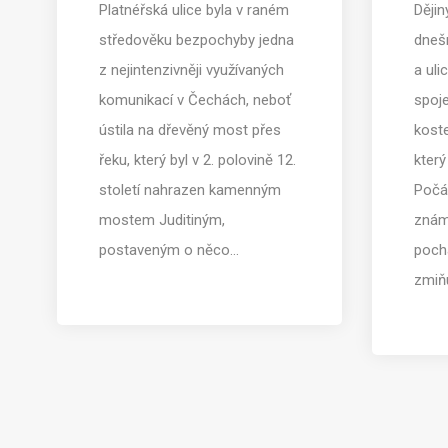
Platnéřská ulice byla v raném
Dějin
středověku bezpochyby jedna
dneš
z nejintenzivněji využívaných
a uli
komunikací v Čechách, neboť
spoj
ústila na dřevěný most přes
koste
řeku, který byl v 2. polovině 12.
který
století nahrazen kamenným
Počá
mostem Juditiným,
znám
postaveným o něco…
poch
zmiň