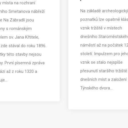
y místa na rozhraní
Na základě archeologick
ního Smetanova nábřeží
poznatků lze opatrně klá
ce Na Zábradlí jsou
vznik tržiště v místech
eny s románským
dnešního Staroměstskéh
lem sv. Jana Křtitele,
náměstí až na počátek 12
 zde stával do roku 1896.
století. Impulzem pro jeh
tky této stavby nejsou
vznik se stalo nejspíše
y. První písemná zpráva
přesunutí staršího tržiště
ází až z roku 1320 a
dnešních míst a založení
uje…
Týnského dvora…