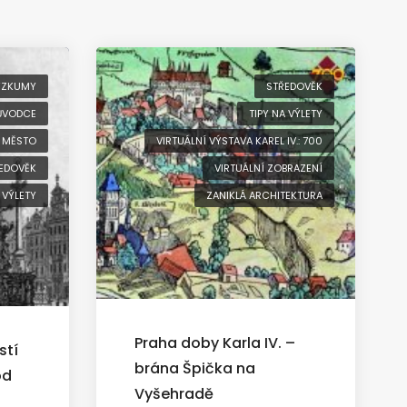
ÝZKUMY
STŘEDOVĚK
RŮVODCE
TIPY NA VÝLETY
 MĚSTO
VIRTUÁLNÍ VÝSTAVA KAREL IV.: 700
EDOVĚK
VIRTUÁLNÍ ZOBRAZENÍ
 VÝLETY
ZANIKLÁ ARCHITEKTURA
Praha doby Karla IV. –
stí
brána Špička na
od
Vyšehradě