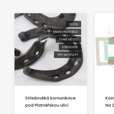
CESTA
KNIŽNÍ PRŮVODCE
STARÉ MĚSTO
STŘEDOVĚK
TIPY NA VÝLETY
Středověká komunikace
Kost
pod Platnéřskou ulicí
Na 