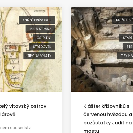
KNIŽNÍ PRŮVODCE
KNIŽNÍ P
MALÁ STRANA
OSÍDLENÍ
STARÉ
STŘEDOVĚK
STŘ
TIPY NA VÝLETY
TIPY NA
elý vltavský ostrov
Klášter křižovníků s
Klárově
červenou hvězdou a
pozůstatky Juditina
sném sousedství
mostu