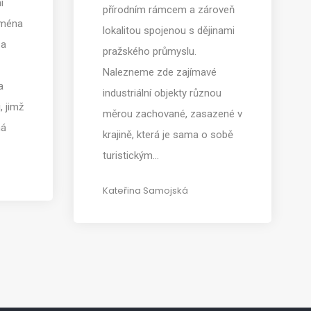
i
přírodním rámcem a zároveň
jména
lokalitou spojenou s dějinami
 a
pražského průmyslu.
Nalezneme zde zajímavé
a
industriální objekty různou
, jimž
měrou zachované, zasazené v
ná
krajině, která je sama o sobě
turistickým…
Kateřina Samojská