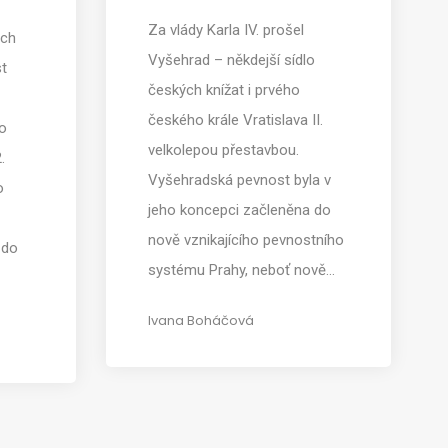
Za vlády Karla IV. prošel
ých
Vyšehrad – někdejší sídlo
st
českých knížat i prvého
českého krále Vratislava II.
o
velkolepou přestavbou.
.
Vyšehradská pevnost byla v
o
jeho koncepci začleněna do
nově vznikajícího pevnostního
 do
systému Prahy, neboť nově…
Ivana Boháčová