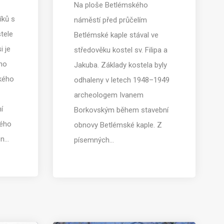
Na ploše Betlémského
íků s
náměstí před průčelím
tele
Betlémské kaple stával ve
i je
středověku kostel sv. Filipa a
ího
Jakuba. Základy kostela byly
ského
odhaleny v letech 1948–1949
archeologem Ivanem
í
Borkovským během stavební
kého
obnovy Betlémské kaple. Z
en…
písemných…