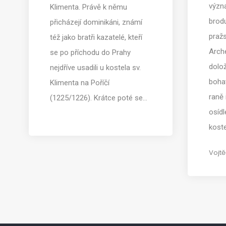
význ
Klimenta. Právě k němu
brod
přicházejí dominikáni, známí
praž
též jako bratři kazatelé, kteří
Arch
se po příchodu do Prahy
dolo
nejdříve usadili u kostela sv.
boha
Klimenta na Poříčí
raně 
(1225/1226). Krátce poté se…
osídl
koste
Vojtě