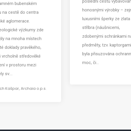
poslední cestu vy­bavován
amném bubenském
honosnými výrobky – ze
u na cestě do centra
luxusními šperky ze zlata
ské aglomerace.
stříbra (náušnicemi,
eologické výzkumy zde
zdobenými schránkami n
žily na mnoha místech
předměty, tzv. kaptorgami
té doklady pravěkého,
byla přisuzována ochran
i vrcholně středověké
moc, či…
ení v prostoru mezi
ly sv.…
ch Kašpar, Archaia o.p.s.