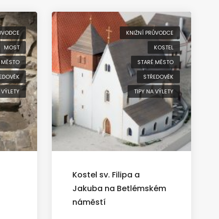
RŮVODCE
KNIŽNÍ PRŮVODCE
MOST
KOSTEL
 MĚSTO
STARÉ MĚSTO
EDOVĚK
STŘEDOVĚK
 VÝLETY
TIPY NA VÝLETY
Kostel sv. Filipa a
Jakuba na Betlémském
náměstí