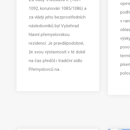
opev
1092, korunován 1085/1086) a
podh
za vlády jeho bezprostředních
v ra
následovníků byl Vyšehrad
obla
hlavní přemyslovskou
výsky
rezidencí. Je pravděpodobné,
povo
že svou výstavností v té době
term
na čas předčil i tradiční sídlo
píse
Přemyslovců na…
polov