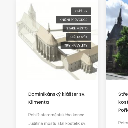
KLÁŠTER
KNIŽNÍ PRŮVODCE
STARÉ MĚSTO
STŘEDOVĚK
TIPY NA VÝLETY
Dominikánský klášter sv.
Stř
Klimenta
kost
Poří
Poblíž staroměstského konce
Petrs
Juditina mostu stál kostelík sv.