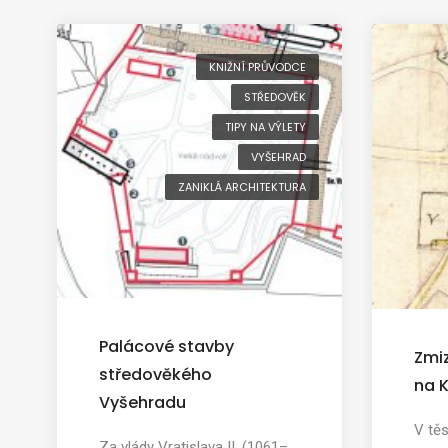
KNIŽNÍ PRŮVODCE
STŘEDOVĚK
TIPY NA VÝLETY
VYŠEHRAD
ZANIKLÁ ARCHITEKTURA
Palácové stavby
Zmiz
středověkého
na 
Vyšehradu
V tě
Za vlády Vratislava II. (1061–