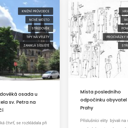
KNIŽNÍ PRŮVODCE
HR
NOVÉ MĚSTO
N
STŘEDOVĚK
POH
TIPY NA VÝLETY
PROCHÁZKY 
ZANIKLÁ SÍDLIŠTĚ
STŘ
Místa posledního
edověká osada u
odpočinku obyvatel
ela sv. Petra na
Prahy
čí
Příslušníci elity bývali na
ká čtvrť, se rozkládala při