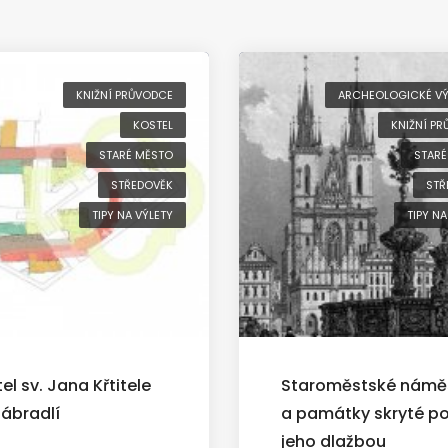
KNIŽNÍ PRŮVODCE
ARCHEOLOGICKÉ V
KOSTEL
KNIŽNÍ P
STARÉ MĚSTO
STARÉ
STŘEDOVĚK
STŘ
TIPY NA VÝLETY
TIPY NA
el sv. Jana Křtitele
Staroměstské námě
Zábradlí
a památky skryté p
jeho dlažbou