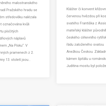
něného malostranského
Klášter či konvent křižovn
radí Pražského hradu se
červenou hvězdou při kos
ném středověku nalézala
svatého Františka z Assis
st označována kvůli
mateřský klášter původn
tu písčitých
českého církevního rytíř
dňových náplavů
řádu založeného svatou
ínem „Na Písku“. V
Anežkou Českou. Základn
mných pramenech z 2.
kámen špitálu u románs
iny 13. století jsou…
Juditina mostu byl polož