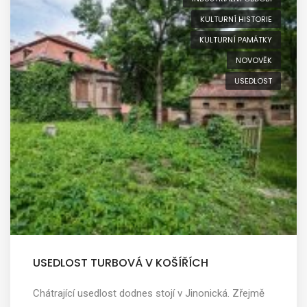
KULTURNÍ HISTORIE
KULTURNÍ PAMÁTKY
NOVOVĚK
USEDLOST
USEDLOST TURBOVÁ V KOŠÍŘÍCH
Chátrající usedlost dodnes stojí v Jinonická. Zřejmě