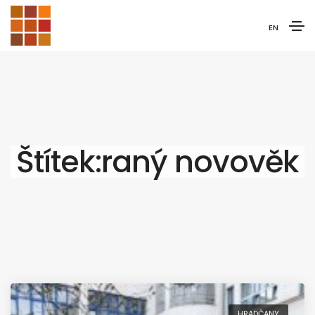
EN
Štítek:raný novověk
HRADČANY