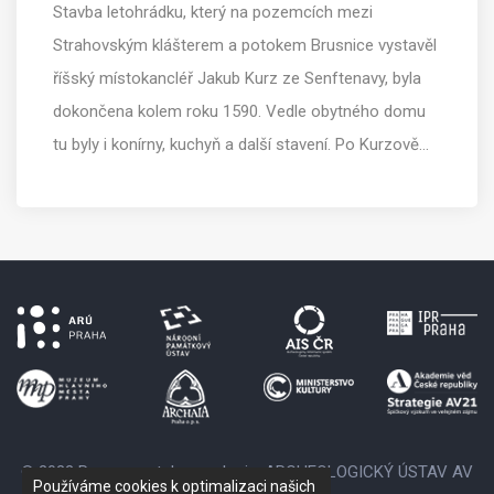
Stavba letohrádku, který na pozemcích mezi
Strahovským klášterem a potokem Brusnice vystavěl
říšský místokancléř Jakub Kurz ze Senftenavy, byla
dokončena kolem roku 1590. Vedle obytného domu
tu byly i konírny, kuchyň a další stavení. Po Kurzově…
© 2022 Provozovatelem webu je: ARCHEOLOGICKÝ ÚSTAV AV
Používáme cookies k optimalizaci našich